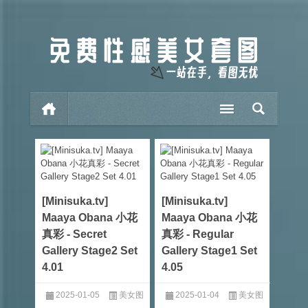
[Minisuka.tv]
[Minisuka.tv]
Maaya Obana 小花
Maaya Obana 小花
真彩 - Secret
真彩 - Regular
Gallery Stage2 Set
Gallery Stage1 Set
4.01
4.05
2025-01-05
美女图
2025-01-04
美女图