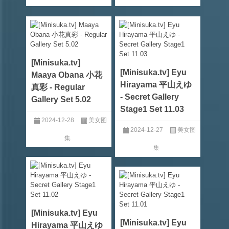
[Minisuka.tv]
[Minisuka.tv] Eyu
Maaya Obana 小花
Hirayama 平山えゆ
真彩 - Regular
- Secret Gallery
Gallery Set 5.02
Stage1 Set 11.03
2024-12-28
美女图
2024-12-27
美女图
集
集
[Minisuka.tv] Eyu
[Minisuka.tv] Eyu
Hirayama 平山えゆ