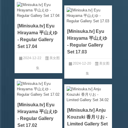
[Minisuka.tv] Eyu
[Minisuka.tv] Eyu
Hirayama 平山えゆ
Hirayama 平山えゆ
- Regular Gallery
- Regular Gallery
Set 17.04
Set 17.03
2024-12-22
美女图
2024-12-20
美女图
集
集
[Minisuka.tv] Eyu
[Minisuka.tv] Anju
Hirayama 平山えゆ
Kouzuki 香月りお -
- Regular Gallery
Limited Gallery Set
Set 17.02